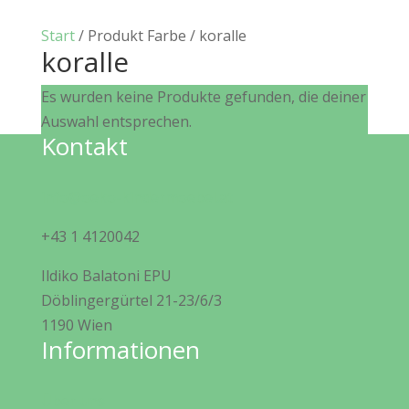
Start
/ Produkt Farbe / koralle
koralle
Es wurden keine Produkte gefunden, die deiner
Auswahl entsprechen.
Kontakt
info@oeko-kindermoebel.at
+43 1 4120042
Ildiko Balatoni EPU
Döblingergürtel 21-23/6/3
1190 Wien
Informationen
Über uns