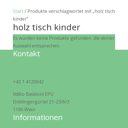
Start
/ Produkte verschlagwortet mit „holz tisch
kinder“
holz tisch kinder
Es wurden keine Produkte gefunden, die deiner
Auswahl entsprechen.
Kontakt
info@oeko-kindermoebel.at
+43 1 4120042
Ildiko Balatoni EPU
Döblingergürtel 21-23/6/3
1190 Wien
Informationen