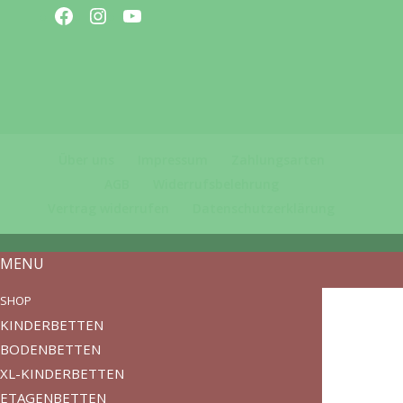
Facebook
Instagram
YouTube
Über uns
Impressum
Zahlungsarten
AGB
Widerrufsbelehrung
Vertrag widerrufen
Datenschutzerklärung
MENU
SHOP
KINDERBETTEN
BODENBETTEN
XL-KINDERBETTEN
ETAGENBETTEN