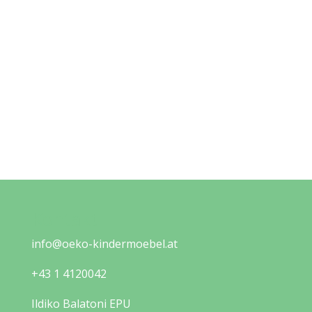
Kontakt
info@oeko-kindermoebel.at
+43 1 4120042
Ildiko Balatoni EPU