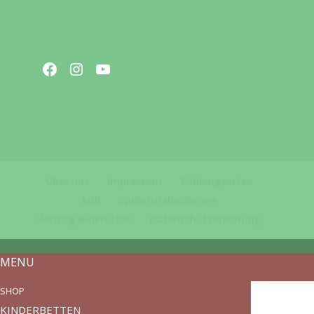
Social Media
Facebook
Instagram
YouTube
Über uns
Impressum
Zahlungsarten
AGB
Widerrufsbelehrung
Vertrag widerrufen
Datenschutzerklärung
MENU
SHOP
KINDERBETTEN