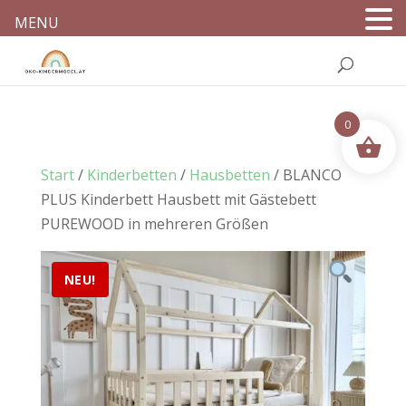
MENU
0
Start
/
Kinderbetten
/
Hausbetten
/ BLANCO
PLUS Kinderbett Hausbett mit Gästebett
PUREWOOD in mehreren Größen
NEU!