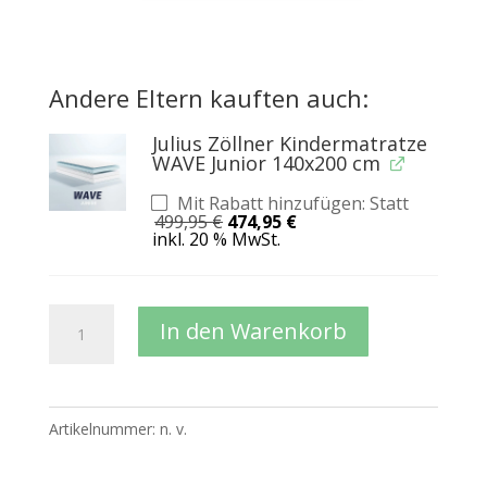
Andere Eltern kauften auch:
Julius Zöllner Kindermatratze
WAVE Junior 140x200 cm
Mit Rabatt hinzufügen: Statt
Ursprünglicher
Aktueller
499,95
€
474,95
€
Preis
Preis
inkl. 20 % MwSt.
war:
ist:
499,95 €
474,95 €.
BLANCO
In den Warenkorb
PLUS
Kinderbett
Hausbett
Artikelnummer:
n. v.
mit
Gästebett