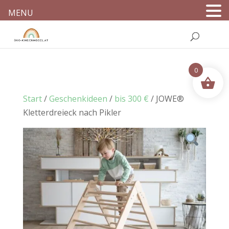
MENU
0
Start
/
Geschenkideen
/
bis 300 €
/ JOWE®
Kletterdreieck nach Pikler