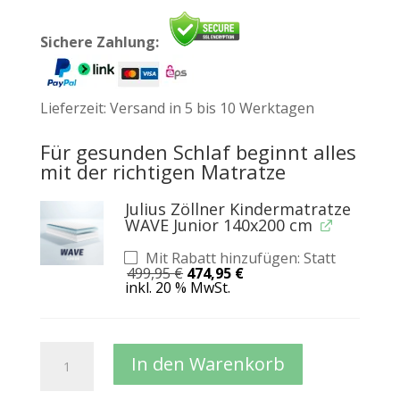
Sichere Zahlung:
Lieferzeit:
Versand in 5 bis 10 Werktagen
Für gesunden Schlaf beginnt alles
mit der richtigen Matratze
Julius Zöllner Kindermatratze
WAVE Junior 140x200 cm
Mit Rabatt hinzufügen: Statt
Ursprünglicher
Aktueller
499,95
€
474,95
€
Preis
Preis
inkl. 20 % MwSt.
war:
ist:
499,95 €
474,95 €.
PIOLI
In den Warenkorb
XL-