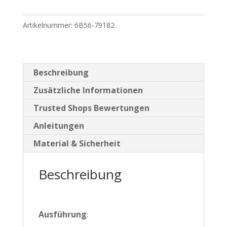
Kinderbett
Bodenbett
Artikelnummer:
6B56-79182
Hausbett
140
x
200
Beschreibung
cm
Zusätzliche Informationen
natur
Trusted Shops Bewertungen
Menge
Anleitungen
Material & Sicherheit
Beschreibung
Ausführung
: