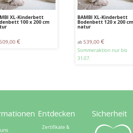
MBI XL-Kinderbett
BAMBI XL-Kinderbett
denbett 100 x 200 cm
Bodenbett 120 x 200 c
tur
natur
€
€
509,00
539,00
ab
Sommeraktion nur bis
31.07.
rmationen
Entdecken
Sicherheit
Zertifikate &
 uns