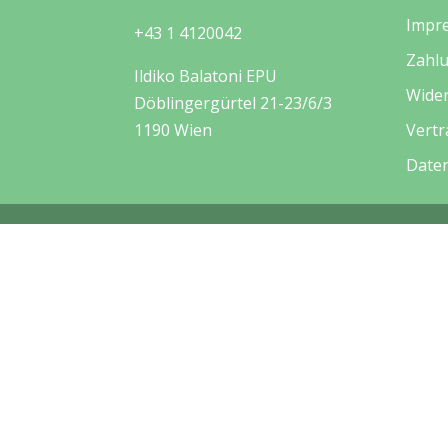
Impr
+43 1 4120042
Zahl
Ildiko Balatoni EPU
Wide
Döblingergürtel 21-23/6/3
1190 Wien
Vertr
Date