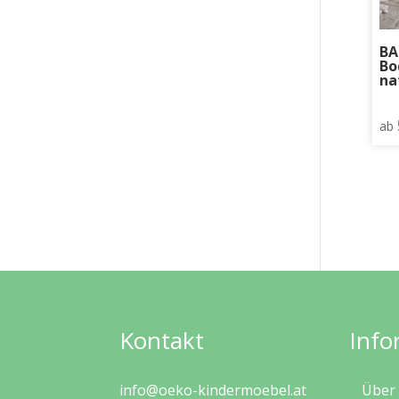
BA
Bo
na
ab
Kontakt
Info
info@oeko-kindermoebel.at
Über