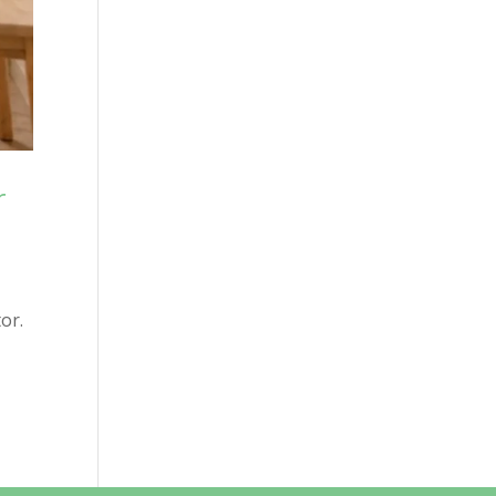
r
or.