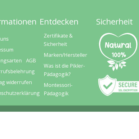
rmationen
Entdecken
Sicherheit
Zertifikate &
 uns
Sicherheit
essum
Marken/Hersteller
ungsarten
AGB
Was ist die Pikler-
rrufsbelehrung
Pädagogik?
ag widerrufen
Montessori-
nschutzerklärung
Pädagogik