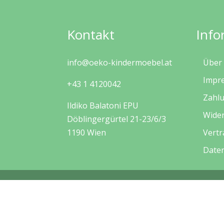
Kontakt
Info
info@oeko-kindermoebel.at
Über
Impr
+43 1 4120042
Zahl
Ildiko Balatoni EPU
Wide
Döblingergürtel 21-23/6/3
1190 Wien
Vertr
Date