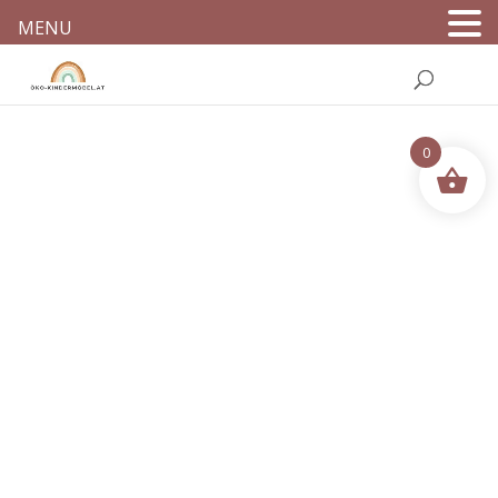
MENU
0
Nachhaltige
Kindermöbel &
Holzspielzeuge
Natürlich. Sicher. Mit Liebe aus
Europa
Zum Shop