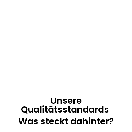
Möbel in höchster Qualität

Nur EU Waren
Nachhaltig und fair

Rücksendung
Problemlos auch bei großen Möbeln
Unsere
Qualitätsstandards
Was steckt dahinter?