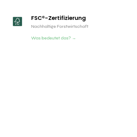
FSC®-Zertifizierung
Nachhaltige Forstwirtschaft
Was bedeutet das? →
Oeko-Tex® Standard 100
Schadstoffgeprüfte Textilien
Was bedeutet das? →
DIN EN 71 / DIN EN 747
Europäische Sicherheitsnorm
Was bedeutet das? →
REACH-Verordnung
EU-Chemikaliensicherheit
Was bedeutet das? →