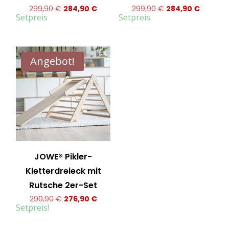
Ursprünglicher
Aktueller
Ursprünglicher
Aktuelle
299,90
€
284,90
€
299,90
€
284,90
€
Preis
Preis
Preis
Preis
war:
ist:
war:
ist:
Setpreis
Setpreis
299,90 €
284,90 €.
299,90 €
284,90 
Angebot!
JOWE® Pikler-
Kletterdreieck mit
Rutsche 2er-Set
Ursprünglicher
Aktueller
290,90
€
276,90
€
Preis
Preis
war:
ist:
Setpreis!
290,90 €
276,90 €.