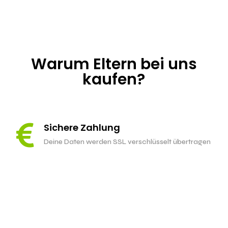
Warum Eltern bei uns
kaufen?

Sichere Zahlung
Deine Daten werden SSL verschlüsselt übertragen

Versandkostenfrei
Ab 199 Euro versenden wir gratis!

100% Echtholz