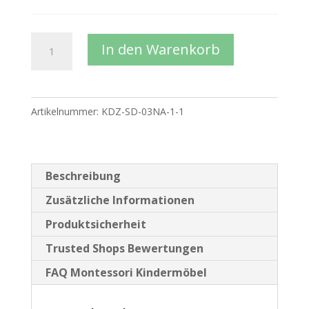
209,00 €
188,10 €.
Montessori
In den Warenkorb
Kindertisch
Bodentisch
aus
Artikelnummer:
KDZ-SD-03NA-1-1
massivem
Buchenholz
in
2
Beschreibung
Größen
Zusätzliche Informationen
Menge
Produktsicherheit
Trusted Shops Bewertungen
FAQ Montessori Kindermöbel