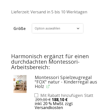
Lieferzeit:
Versand in 5 bis 10 Werktagen
Größe
Harmonisch ergänzt für einen
durchdachten Montessori-
Arbeitsbereich:
Montessori Spielzeugregal
"FOX" natur - Kinderregal aus
Holz
Mit Rabatt hinzufügen: Statt
Ursprünglicher
Aktueller
209,00
€
188,10
€
Preis
Preis
inkl. 20 % MwSt.
zzgl.
war:
ist:
Versandkosten