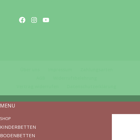
Facebook
Instagram
YouTube
Über uns
Impressum
Zahlungsarten
AGB
Widerrufsbelehrung
Vertrag widerrufen
Datenschutzerklärung
MENU
SHOP
KINDERBETTEN
BODENBETTEN