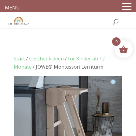
MENU
0
Start
/
Geschenkideen
/
für Kinder ab 12
Monate
/ JOWE® Montessori Lernturm