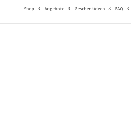
Shop
Angebote
Geschenkideen
FAQ
tige
möbel &
elzeuge
t Liebe aus Europa