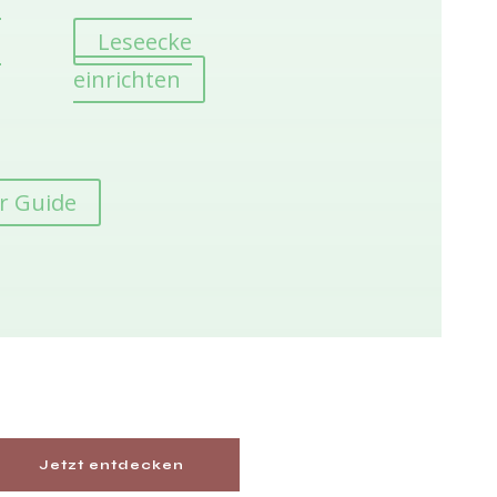
e
Leseecke
einrichten
r Guide
Jetzt entdecken