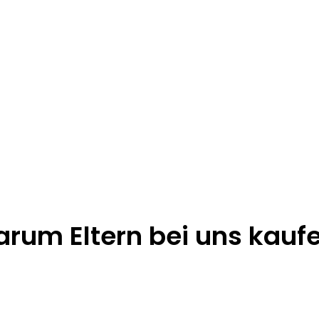
rum Eltern bei uns kauf


ndkostenfrei
100% Echtholz
Nur