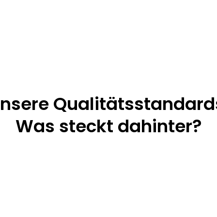
Euro versenden wir
Möbel in höchster
Nachh
Qualität
nsere Qualitätsstandar
Was steckt dahinter?
Oeko-Tex®
DIN EN 71 / DIN EN 74
Standard 100
Europäische Sicherheitsnor
Schadstoffgeprüfte
Was bedeutet das? →
Textilien
Was bedeutet das? →