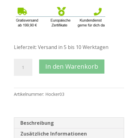
Lieferzeit:
Versand in 5 bis 10 Werktagen
MODU®
In den Warenkorb
Bauspielzeug
Kinderhocker
mint
Artikelnummer:
Hocker03
Menge
Beschreibung
Zusätzliche Informationen