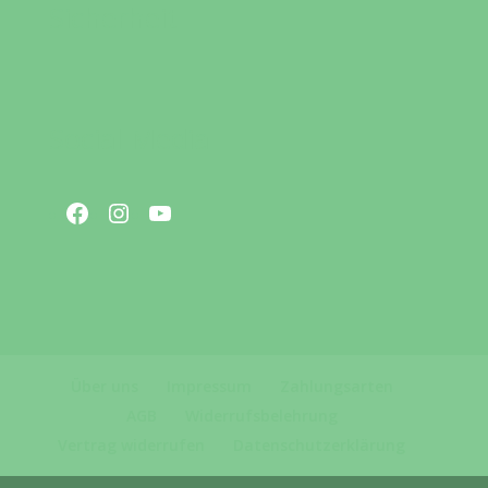
Sicherheit
Social Media
Facebook
Instagram
YouTube
Über uns
Impressum
Zahlungsarten
AGB
Widerrufsbelehrung
Vertrag widerrufen
Datenschutzerklärung