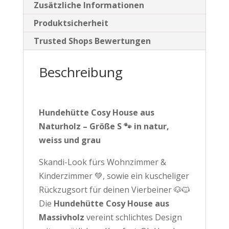
Zusätzliche Informationen
in
Produktsicherheit
natur,
weiss
Trusted Shops Bewertungen
und
grau
Beschreibung
Menge
Hundehütte Cosy House aus
Naturholz – Größe S 🐾 in natur,
weiss und grau
Skandi-Look fürs Wohnzimmer &
Kinderzimmer 💚, sowie ein kuscheliger
Rückzugsort für deinen Vierbeiner 🐶🐱
Die
Hundehütte Cosy House
aus
Massivholz
vereint schlichtes Design