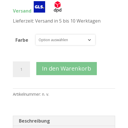
Versand
Lieferzeit:
Versand in 5 bis 10 Werktagen
Farbe
Hundehütte
In den Warenkorb
Cosy
House
Indoor
Artikelnummer:
n. v.
aus
Naturholz
in
Größe
Beschreibung
S