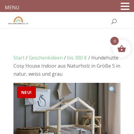
MENU
0
Start
/
Geschenkideen
/
bis 300 €
/ Hundehütte
Cosy House Indoor aus Naturholz in Größe S in
natur, weiss und grau
NEU!