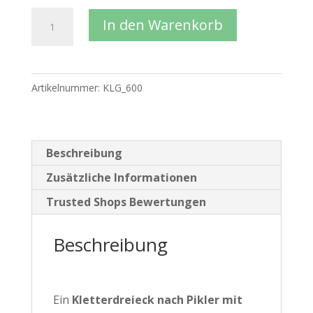
JOWE®
In den Warenkorb
Pikler-
Kletterdreieck
mit
Artikelnummer:
KLG_600
Rutsche
Junior
Menge
Beschreibung
Zusätzliche Informationen
Trusted Shops Bewertungen
Beschreibung
Ein
Kletterdreieck nach Pikler mit